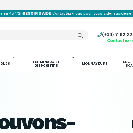
n 48/72h
BESOIN D'AIDE
Contactez-nous pour vous aider rapidement
SA
(+33) 7 82 22
Contactez-
TERMINAUX ET
LECT
BLES
MONNAYEURS
DISPOSITIFS
SC
ouvons-