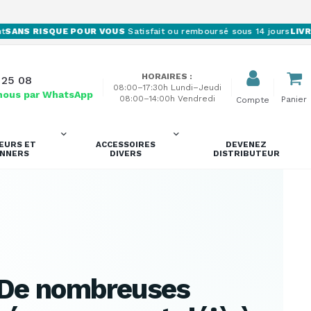
NS RISQUE POUR VOUS
Satisfait ou remboursé sous 14 jours
LIVRAIS
HORAIRES :
 25 08
08:00–17:30h Lundi–Jeudi
nous par WhatsApp
08:00–14:00h Vendredi
Panier
Compte
EURS ET
ACCESSOIRES
DEVENEZ
ANNERS
DIVERS
DISTRIBUTEUR
De nombreuses