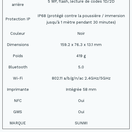
5 MP, flash, lecture de codes 1D/2D
arrière
IP68 (protégé contre la poussière / immersion
Protection IP
jusqu’à 1 mètre pendant 30 minutes)
Couleur
Noir
Dimensions
159.2 x 76.3 x 13.1 mm
Poids
419 g
Bluetooth
5.0
Wi-Fi
802.11 a/b/g/n/ac 2.4GHz/5GHz
Imprimante
Intégrée 58 mm
NFC
Oui
GMS
Oui
MARQUE
SUNMI