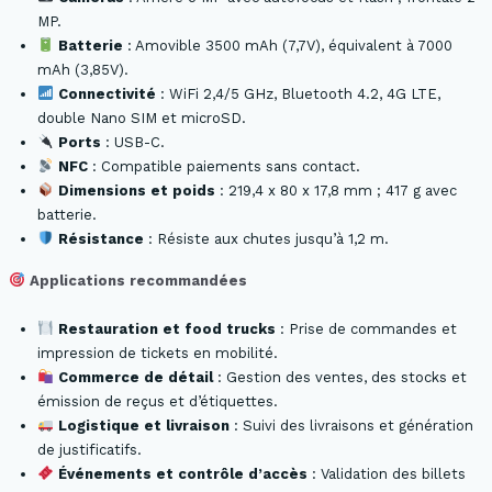
MP.
Batterie
: Amovible 3500 mAh (7,7V), équivalent à 7000
mAh (3,85V).
Connectivité
: WiFi 2,4/5 GHz, Bluetooth 4.2, 4G LTE,
double Nano SIM et microSD.
Ports
: USB-C.
NFC
: Compatible paiements sans contact.
Dimensions et poids
: 219,4 x 80 x 17,8 mm ; 417 g avec
batterie.
Résistance
: Résiste aux chutes jusqu’à 1,2 m.
Applications recommandées
Restauration et food trucks
: Prise de commandes et
impression de tickets en mobilité.
Commerce de détail
: Gestion des ventes, des stocks et
émission de reçus et d’étiquettes.
Logistique et livraison
: Suivi des livraisons et génération
de justificatifs.
Événements et contrôle d’accès
: Validation des billets