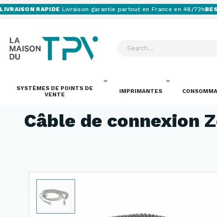
VRAISON RAPIDE
Livraison garantie partout en France en 48/72h
BESOI
SYSTÈMES DE POINTS DE
IMPRIMANTES
CONSOMMA
VENTE
Câble de connexion 