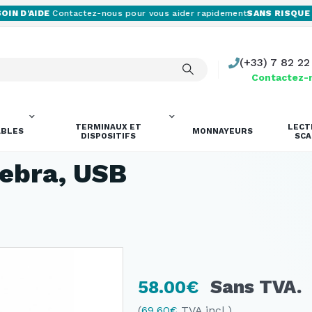
N D'AIDE
Contactez-nous pour vous aider rapidement
SANS RISQUE P
(+33) 7 82 22
Contactez-
TERMINAUX ET
LECT
BLES
MONNAYEURS
DISPOSITIFS
SC
Zebra, USB
Sans TVA.
58.00
€
(
69.60
€
TVA incl.)