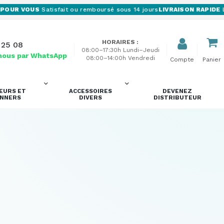
OUR VOUS
Satisfait ou remboursé sous 14 jours
LIVRAISON RAPIDE
Liv
HORAIRES :
 25 08
08:00–17:30h Lundi–Jeudi
nous par WhatsApp
08:00–14:00h Vendredi
Compte
Panier
EURS ET
ACCESSOIRES
DEVENEZ
ANNERS
DIVERS
DISTRIBUTEUR