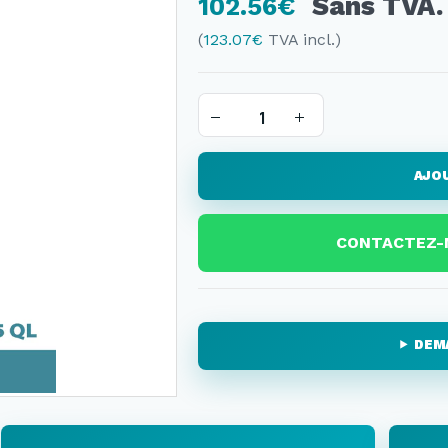
Sans TVA.
102.56
€
(
123.07
€
TVA incl.)
AJOU
CONTACTEZ-
DEM