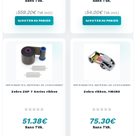
Sans TVA.
Sans TVA.
559.20
€
54.00
€
(
TVA incl.)
(
TVA incl.)
AJOUTER AU PANIER
AJOUTER AU PANIER
IMPRIMANTES
,
MATÉRIEL DE CONSOMMATION
IMPRIMANTES
,
MATÉRIEL DE CONSOMMATION
Zebra ZXP 7 Series ribbon
Zebra ribbon, YMCKO
0
out of 5
0
out of 5
51.38
€
75.30
€
Sans TVA.
Sans TVA.