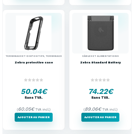
TERMINAUX ET DISPOSITIFS
,
TERMINAUX PORTABLES (ACCESOIRES)
CÂBLES ET ALIMENTATIONS
Zebra protective case
Zebra Standard Battery
0
out of 5
0
out of 5
50.04
€
74.22
€
Sans TVA.
Sans TVA.
60.05
€
89.06
€
(
TVA incl.)
(
TVA incl.)
AJOUTER AU PANIER
AJOUTER AU PANIER