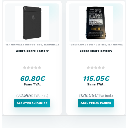
TERMINAUX ET DISPOSITIFS
,
TERMINAUX PORTABLES (ACCESOIRES)
TERMINAUX ET DISPOSITIFS
,
TERMINAUX POR
Zebra spare battery
Zebra spare battery
0
out of 5
0
out of 5
60.80
€
115.05
€
Sans TVA.
Sans TVA.
72.96
€
138.06
€
(
TVA incl.)
(
TVA incl.)
AJOUTER AU PANIER
AJOUTER AU PANIER