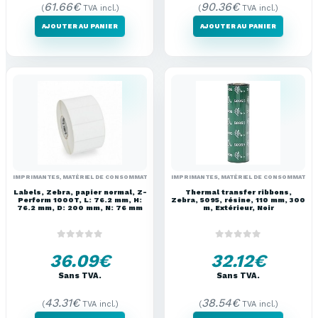
61.66
€
90.36
€
(
TVA incl.)
(
TVA incl.)
AJOUTER AU PANIER
AJOUTER AU PANIER
IMPRIMANTES
,
MATÉRIEL DE CONSOMMATION
IMPRIMANTES
,
MATÉRIEL DE CONSOMMATION
Labels, Zebra, papier normal, Z-
Thermal transfer ribbons,
Perform 1000T, L: 76.2 mm, H:
Zebra, 5095, résine, 110 mm, 300
76.2 mm, D: 200 mm, N: 76 mm
m, Extérieur, Noir
0
out of 5
0
out of 5
36.09
€
32.12
€
Sans TVA.
Sans TVA.
43.31
€
38.54
€
(
TVA incl.)
(
TVA incl.)