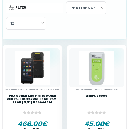
FILTER
TERMINAUX ET DISPOSITIFS
,
TERMINAUX PORTABLES
AC. TERMINAUX ET DISPOSITIFS
PDA SUNMI L2S Pro (SCANER
Zebra ZS300
ZEBRA) | Cortex A53 | 4GB RAM |
64GB | 5,5″ | P09064014
0
out of 5
0
out of 5
466.00
€
45.00
€