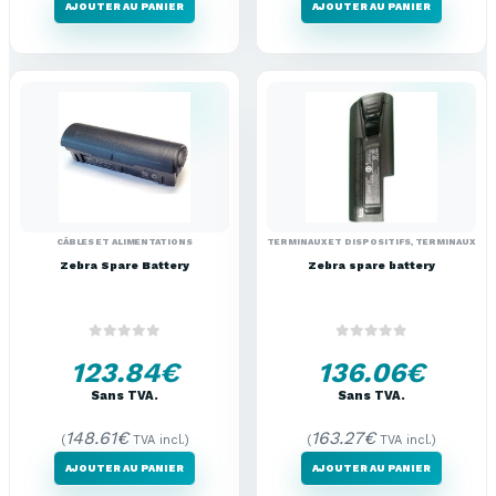
AJOUTER AU PANIER
AJOUTER AU PANIER
CÂBLES ET ALIMENTATIONS
TERMINAUX ET DISPOSITIFS
,
TERMINAUX POR
Zebra Spare Battery
Zebra spare battery
0
out of 5
0
out of 5
123.84
€
136.06
€
Sans TVA.
Sans TVA.
148.61
€
163.27
€
(
TVA incl.)
(
TVA incl.)
AJOUTER AU PANIER
AJOUTER AU PANIER